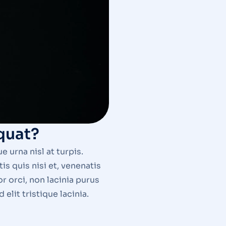
quat?
 urna nisl at turpis.
s quis nisi et, venenatis
r orci, non lacinia purus
elit tristique lacinia.