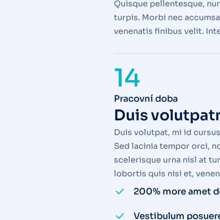
Quisque pellentesque, nunc
turpis. Morbi nec accumsan 
venenatis finibus velit. I
14
Pracovní doba
Duis volutpatm
Duis volutpat, mi id cursu
Sed lacinia tempor orci, n
scelerisque urna nisl at tu
lobortis quis nisi et, vene
200% more amet do
Vestibulum posuere