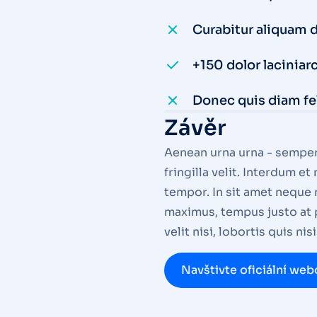
Curabitur aliquam 
+150 dolor laciniarc
Donec quis diam fe
Závěr
Aenean urna urna - semper 
fringilla velit. Interdum e
tempor. In sit amet neque 
maximus, tempus justo at 
velit nisi, lobortis quis n
Navštivte oficiální web