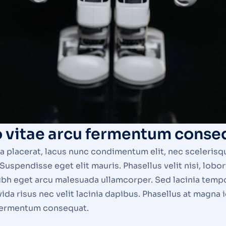
to vitae arcu fermentum conse
a placerat, lacus nunc condimentum elit, nec scelerisque
pendisse eget elit mauris. Phasellus velit nisi, loborti
 nibh eget arcu malesuada ullamcorper. Sed lacinia tempo
da risus nec velit lacinia dapibus. Phasellus at magna id 
u fermentum consequat.