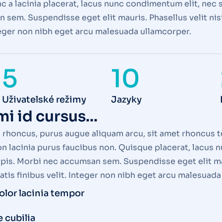
 a lacinia placerat, lacus nunc condimentum elit, nec s
sem. Suspendisse eget elit mauris. Phasellus velit nisi,
nteger non nibh eget arcu malesuada ullamcorper.
5
10
Uživatelské režimy
Jazyky
i id cursus...
s rhoncus, purus augue aliquam arcu, sit amet rhoncus t
on lacinia purus faucibus non. Quisque placerat, lacus
rpis. Morbi nec accumsan sem. Suspendisse eget elit maur
natis finibus velit. Integer non nibh eget arcu malesuad
lor lacinia tempor
 cubilia