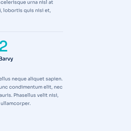
celerisque urna nisl at
 lobortis quis nisi et,
2
Barvy
ellus neque aliquet sapien.
 nunc condimentum elit, nec
is. Phasellus velit nisi,
a ullamcorper.