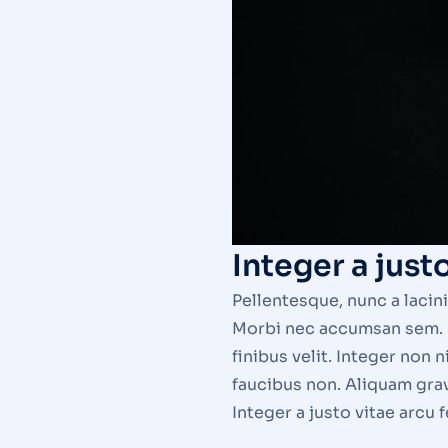
Integer a jus
Pellentesque, nunc a lacini
Morbi nec accumsan sem. Sus
finibus velit. Integer non
faucibus non. Aliquam gravi
Integer a justo vitae arc