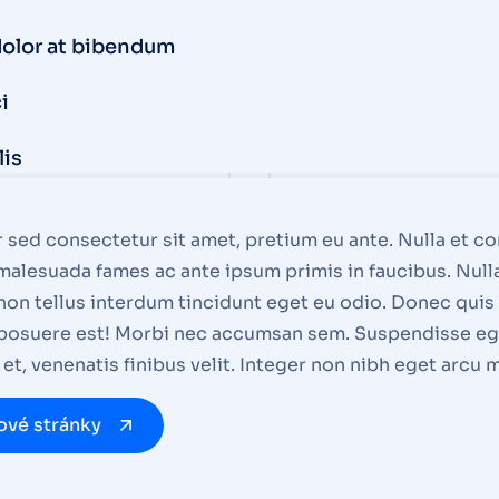
dolor at bibendum
i
lis
sed consectetur sit amet, pretium eu ante. Nulla et con
t malesuada fames ac ante ipsum primis in faucibus. Nulla
non tellus interdum tincidunt eget eu odio. Donec quis 
posuere est! Morbi nec accumsan sem. Suspendisse eget
isi et, venenatis finibus velit. Integer non nibh eget arc
ové stránky