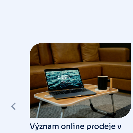
ak
rida
Význam online prodeje v