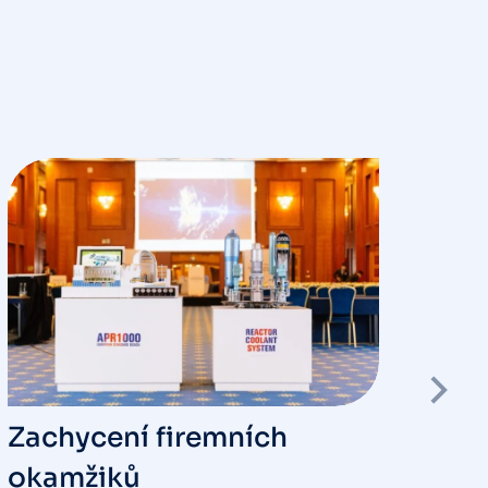
Zachycení firemních
10 
okamžiků
na 