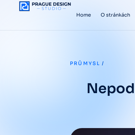
Home
O stránkách
PRŮMYSL
/
Nepodc