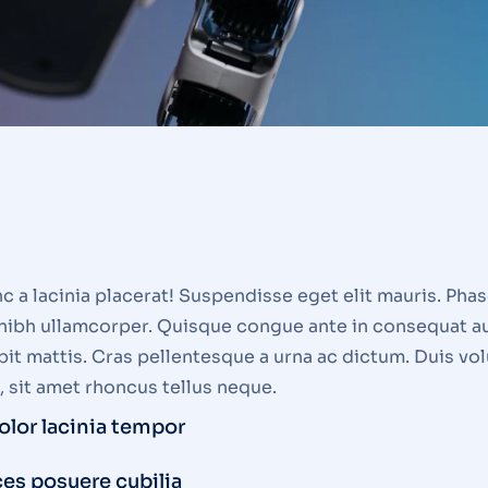
a lacinia placerat! Suspendisse eget elit mauris. Phasel
on nibh ullamcorper. Quisque congue ante in consequat 
it mattis. Cras pellentesque a urna ac dictum. Duis vol
 sit amet rhoncus tellus neque.
lor lacinia tempor
ces posuere cubilia