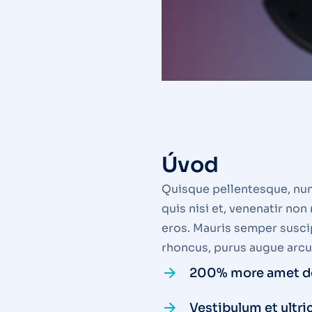
Úvod
Quisque pellentesque, nunc 
quis nisi et, venenatir n
eros. Mauris semper suscip
rhoncus, purus augue arcu,
200% more amet do
Vestibulum et ultri